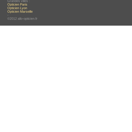
Grandes villes :
Opticien Paris
Opticien Lyon
Opticien Marseille
-
©2012 allo-opticien.fr