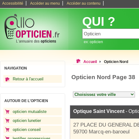
|
|
|
Accessibilité
Accéder au menu
Accéder au contenu
QUI ?
ex: opticien
Accueil
Opticien Nord
NAVIGATION
Opticien Nord Page 38
Retour à l'accueil
AUTOUR DE L'OPTICIEN
Optique Saint Vincent
- Opti
opticien mutualiste
opticien lunetier
27 PLACE DU GENERAL D
opticien conseil
59700 Marcq-en-baroeul
lentilles progressives