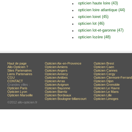
opticien haute loire (43)
opticien loire atlantique (44)
opticien loiret (45)
opticien lot (46)
opticien lot-et-garonne (47)
opticien lozère (48)
Haut de page
Opticien Aix-en-Provence
Opticien Brest
Allo-Opticien ?
Opticien Amiens
Opticien Caen
Sites Partenaires
Opticien Angers
Opticien Cannes
Liens Partenaires
Opticien Annecy
Opticien Cergy
CGU
Opticien Antibes
Opticien Clermont-Ferrand
CONTACT
Opticien Arras
Opticien Dijon
Grandes villes :
Opticien Avignon
Opticien Grenoble
Opticien Paris
Opticien Bayonne
Opticien Le Havre
Opticien Lyon
Opticien Biarritz
Opticien Le Mans
Opticien Marseille
Opticien Bordeaux
Opticien Lille
-
Opticien Boulogne-billancourt
Opticien Limoges
©2012 allo-opticien.fr