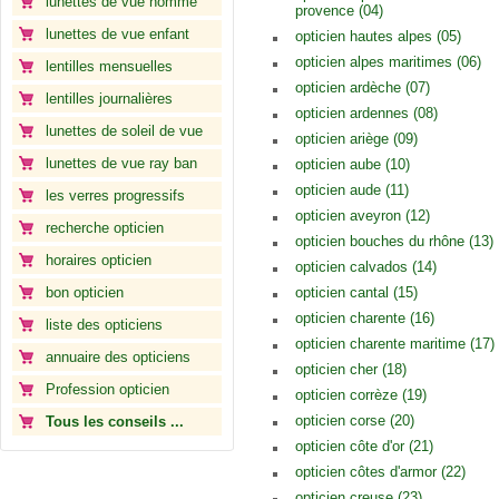
lunettes de vue homme
provence (04)
lunettes de vue enfant
opticien hautes alpes (05)
opticien alpes maritimes (06)
lentilles mensuelles
opticien ardèche (07)
lentilles journalières
opticien ardennes (08)
lunettes de soleil de vue
opticien ariège (09)
lunettes de vue ray ban
opticien aube (10)
opticien aude (11)
les verres progressifs
opticien aveyron (12)
recherche opticien
opticien bouches du rhône (13)
horaires opticien
opticien calvados (14)
bon opticien
opticien cantal (15)
opticien charente (16)
liste des opticiens
opticien charente maritime (17)
annuaire des opticiens
opticien cher (18)
Profession opticien
opticien corrèze (19)
opticien corse (20)
Tous les conseils ...
opticien côte d'or (21)
opticien côtes d'armor (22)
opticien creuse (23)