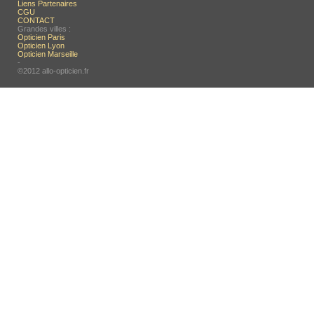
Liens Partenaires
CGU
CONTACT
Grandes villes :
Opticien Paris
Opticien Lyon
Opticien Marseille
-
©2012 allo-opticien.fr