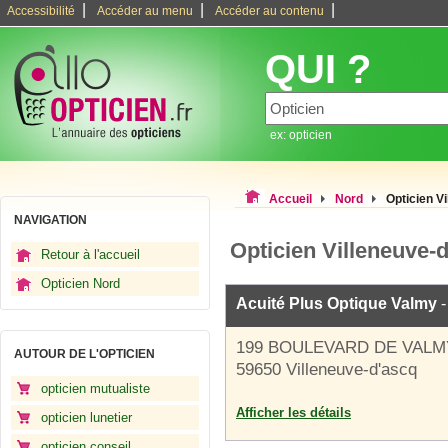
|
|
|
Accessibilité
Accéder au menu
Accéder au contenu
QUI ?
ex: opticien
Accueil
Nord
Opticien V
NAVIGATION
Opticien Villeneuve-
Retour à l'accueil
Opticien Nord
Acuité Plus Optique Valmy
-
199 BOULEVARD DE VALM
AUTOUR DE L'OPTICIEN
59650 Villeneuve-d'ascq
opticien mutualiste
Afficher les détails
opticien lunetier
opticien conseil