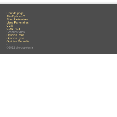
Haut de page
Allo-Opticien ?
Sites Partenaires
Liens Partenaires
CGU
CONTACT
Grandes villes :
Opticien Paris
Opticien Lyon
Opticien Marseille
-
©2012 allo-opticien.fr