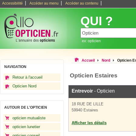
|
|
|
Accessibilité
Accéder au menu
Accéder au contenu
QUI ?
ex: opticien
Accueil
Nord
Opticien E
NAVIGATION
Opticien Estaires
Retour à l'accueil
Opticien Nord
Entrevoir
- Opticien
18 RUE DE LILLE
AUTOUR DE L'OPTICIEN
59940 Estaires
opticien mutualiste
Afficher les détails
opticien lunetier
opticien conseil