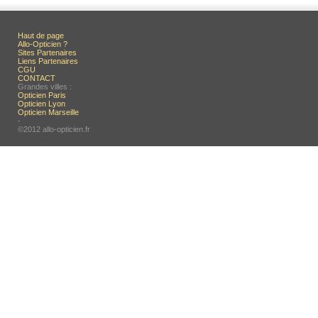
Haut de page
Allo-Opticien ?
Sites Partenaires
Liens Partenaires
CGU
CONTACT
Grandes villes :
Opticien Paris
Opticien Lyon
Opticien Marseille
-
©2012 allo-opticien.fr