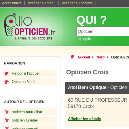
|
|
|
Accessibilité
Accéder au menu
Accéder au contenu
QUI ?
ex: opticien
Accueil
Nord
Opticien C
NAVIGATION
Opticien Croix
Retour à l'accueil
Opticien Nord
Atol Bem Optique
- Opticien
60 RUE DU PROFESSEUR
AUTOUR DE L'OPTICIEN
59170 Croix
opticien mutualiste
Afficher les détails
opticien lunetier
opticien conseil