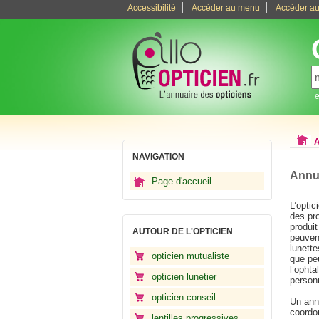
|
|
Accessibilité
Accéder au menu
Accéder au
e
A
NAVIGATION
Annua
Page d'accueil
L’opti
des pr
produit
AUTOUR DE L'OPTICIEN
peuven
lunette
opticien mutualiste
que peu
l’opht
opticien lunetier
person
opticien conseil
Un ann
coordo
lentilles progressives