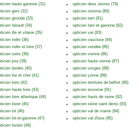
pticien haute garonne (31)
opticien deux sèvres (79)
pticien gers (32)
opticien somme (80)
pticien gironde (33)
opticien tarn (81)
ticien hérault (34)
opticien tarn et garonne (82)
ticien ille et vilaine (35)
opticien var (83)
ticien indre (36)
opticien vaucluse (84)
ticien indre et loire (37)
opticien vendée (85)
ticien isère (38)
opticien vienne (86)
ticien jura (39)
opticien haute vienne (87)
pticien landes (40)
opticien vosges (88)
ticien loir et cher (41)
opticien yonne (89)
ticien loire (42)
opticien territoire de belfort (90)
ticien haute loire (43)
opticien essonne (91)
ticien loire atlantique (44)
opticien hauts de seine (92)
ticien loiret (45)
opticien seine saint denis (93)
ticien lot (46)
opticien val de marne (94)
ticien lot-et-garonne (47)
opticien val d'oise (95)
ticien lozère (48)