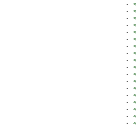
o
o
o
op
op
op
op
op
op
o
op
op
op
op
op
op
op
op