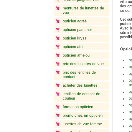
ville o
des op
montures de lunettes de
ce dom
vue
Cet out
opticien agréé
pratici
Avec l
opticien pas cher
site in
possibl
opticien kryss
opticien atol
Optic
opticien afflelou
op
prix des lunettes de vue
o
prix des lentilles de
op
contact
o
p
acheter des lunettes
o
lentilles de contact de
couleur
o
o
formation opticien
o
promo chez un opticien
op
lunettes de vue femme
o