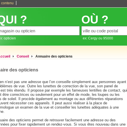
|
 contenu
QUI ?
OÙ ?
x: opticien
ex: Cergy ou 95000
ccueil
Conseil
Annuaire des opticiens
ire des opticiens
cien n’est pas une adresse que l’on conseille simplement aux personnes ayant
oblèmes de vue. Outre les lunettes de correction de la vue, son panel de
 est très étendu. Il propose par exemple les fameuses lentilles de contact, qu
t être correctrices ou seulement pour un effet de mode, les loupes ou les
s de soleil. Il procède également au montage ou aux différentes réparations
vent nécessiter ces appareils. Il peut aussi réaliser à la place de
almologue un examen de la vue et conseiller les lunettes adéquates à une
ne.
uaire des opticiens permet de retrouver facilement une adresse ou des
nnées pour fixer rapidement un rendez-vous. Si vous êtes nouveau dans une