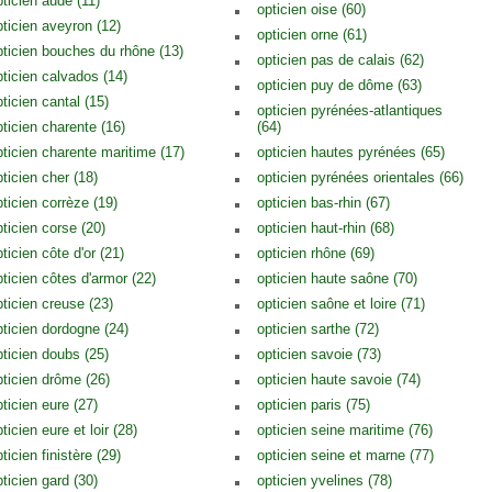
pticien aude (11)
opticien oise (60)
pticien aveyron (12)
opticien orne (61)
pticien bouches du rhône (13)
opticien pas de calais (62)
pticien calvados (14)
opticien puy de dôme (63)
ticien cantal (15)
opticien pyrénées-atlantiques
pticien charente (16)
(64)
pticien charente maritime (17)
opticien hautes pyrénées (65)
pticien cher (18)
opticien pyrénées orientales (66)
pticien corrèze (19)
opticien bas-rhin (67)
pticien corse (20)
opticien haut-rhin (68)
ticien côte d'or (21)
opticien rhône (69)
pticien côtes d'armor (22)
opticien haute saône (70)
pticien creuse (23)
opticien saône et loire (71)
pticien dordogne (24)
opticien sarthe (72)
pticien doubs (25)
opticien savoie (73)
pticien drôme (26)
opticien haute savoie (74)
pticien eure (27)
opticien paris (75)
ticien eure et loir (28)
opticien seine maritime (76)
ticien finistère (29)
opticien seine et marne (77)
pticien gard (30)
opticien yvelines (78)