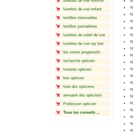
o
lunettes de vue homme
o
lunettes de vue enfant
o
lentilles mensuelles
o
lentilles journalières
op
o
lunettes de soleil de vue
o
lunettes de vue ray ban
o
les verres progressifs
o
recherche opticien
o
op
horaires opticien
o
bon opticien
o
liste des opticiens
o
annuaire des opticiens
o
o
Profession opticien
o
Tous les conseils ...
op
op
o