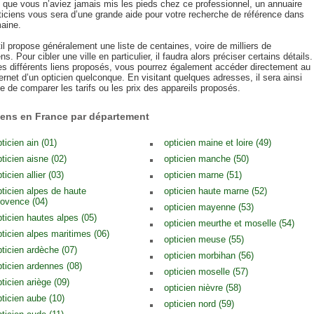
u que vous n’aviez jamais mis les pieds chez ce professionnel, un annuaire
ticiens vous sera d’une grande aide pour votre recherche de référence dans
aine.
il propose généralement une liste de centaines, voire de milliers de
ens. Pour cibler une ville en particulier, il faudra alors préciser certains détails.
es différents liens proposés, vous pourrez également accéder directement au
ternet d’un opticien quelconque. En visitant quelques adresses, il sera ainsi
e de comparer les tarifs ou les prix des appareils proposés.
iens en France par département
ticien ain (01)
opticien maine et loire (49)
pticien aisne (02)
opticien manche (50)
ticien allier (03)
opticien marne (51)
pticien alpes de haute
opticien haute marne (52)
rovence (04)
opticien mayenne (53)
pticien hautes alpes (05)
opticien meurthe et moselle (54)
pticien alpes maritimes (06)
opticien meuse (55)
pticien ardèche (07)
opticien morbihan (56)
pticien ardennes (08)
opticien moselle (57)
ticien ariège (09)
opticien nièvre (58)
pticien aube (10)
opticien nord (59)