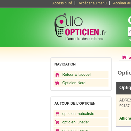
|
|
Accessibilité
Accéder au menu
Accéder au
e
A
NAVIGATION
Opti
Retour à l'accueil
Opticien Nord
Opti
ADRE
AUTOUR DE L'OPTICIEN
59187
opticien mutualiste
Affich
opticien lunetier
opticien conseil