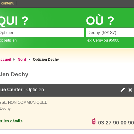
|
 contenu
QUI ?
OÙ ?
x: opticien
ex: Cergy ou 95000
ccueil
Nord
Opticien Dechy
cien Dechy
que Center
- Opticien
SSE NON COMMUNIQUEE
 Dechy
er les détails
03 27 90 00 90