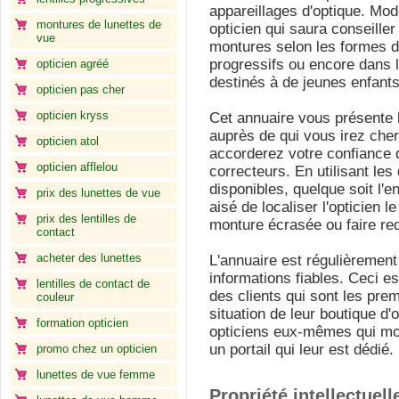
appareillages d'optique. Mod
montures de lunettes de
opticien qui saura conseille
vue
montures selon les formes d
progressifs ou encore dans la
opticien agréé
destinés à de jeunes enfant
opticien pas cher
opticien kryss
Cet annuaire vous présente 
auprès de qui vous irez cher
opticien atol
accorderez votre confiance d
opticien afflelou
correcteurs. En utilisant le
disponibles, quelque soit l'e
prix des lunettes de vue
aisé de localiser l'opticien 
prix des lentilles de
monture écrasée ou faire red
contact
acheter des lunettes
L'annuaire est régulièrement
informations fiables. Ceci es
lentilles de contact de
des clients qui sont les pr
couleur
situation de leur boutique d'
formation opticien
opticiens eux-mêmes qui modi
un portail qui leur est dédié.
promo chez un opticien
lunettes de vue femme
Propriété intellectuelle