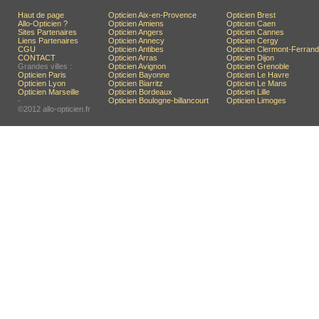
Haut de page
Opticien Aix-en-Provence
Opticien Brest
Allo-Opticien ?
Opticien Amiens
Opticien Caen
Sites Partenaires
Opticien Angers
Opticien Cannes
Liens Partenaires
Opticien Annecy
Opticien Cergy
CGU
Opticien Antibes
Opticien Clermont-Ferrand
CONTACT
Opticien Arras
Opticien Dijon
Grandes villes :
Opticien Avignon
Opticien Grenoble
Opticien Paris
Opticien Bayonne
Opticien Le Havre
Opticien Lyon
Opticien Biarritz
Opticien Le Mans
Opticien Marseille
Opticien Bordeaux
Opticien Lille
-
Opticien Boulogne-billancourt
Opticien Limoges
©2012 allo-opticien.fr