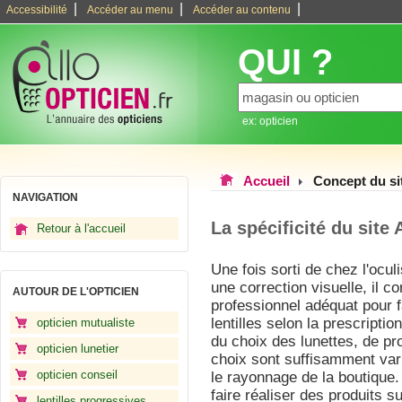
|
|
|
Accessibilité
Accéder au menu
Accéder au contenu
QUI ?
ex: opticien
Accueil
Concept du si
NAVIGATION
La spécificité du site 
Retour à l'accueil
Une fois sorti de chez l'ocu
une correction visuelle, il c
AUTOUR DE L'OPTICIEN
professionnel adéquat pour f
lentilles selon la prescripti
opticien mutualiste
du choix des lunettes, de pr
opticien lunetier
choix sont suffisamment var
opticien conseil
le rayonnage de la boutique.
faire réaliser des produits 
lentilles progressives