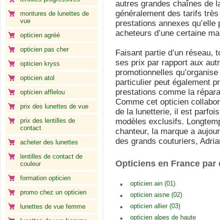
autres grandes chaînes de la
généralement des tarifs très 
montures de lunettes de
vue
prestations annexes qu’elle
acheteurs d’une certaine ma
opticien agréé
opticien pas cher
Faisant partie d’un réseau, to
ses prix par rapport aux a
opticien kryss
promotionnelles qu’organise 
opticien atol
particulier peut également pr
prestations comme la réparat
opticien afflelou
Comme cet opticien collabo
prix des lunettes de vue
de la lunetterie, il est parfoi
prix des lentilles de
modèles exclusifs. Longtemp
contact
chanteur, la marque a aujou
des grands couturiers, Adri
acheter des lunettes
lentilles de contact de
Opticiens en France par
couleur
formation opticien
opticien ain (01)
promo chez un opticien
opticien aisne (02)
opticien allier (03)
lunettes de vue femme
opticien alpes de haute