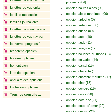
lunettes de vue homme
provence (04)
lunettes de vue enfant
opticien hautes alpes (05)
opticien alpes maritimes (06)
lentilles mensuelles
opticien ardèche (07)
lentilles journalières
opticien ardennes (08)
lunettes de soleil de vue
opticien ariège (09)
lunettes de vue ray ban
opticien aube (10)
opticien aude (11)
les verres progressifs
opticien aveyron (12)
recherche opticien
opticien bouches du rhône (13)
horaires opticien
opticien calvados (14)
bon opticien
opticien cantal (15)
opticien charente (16)
liste des opticiens
opticien charente maritime (17)
annuaire des opticiens
opticien cher (18)
Profession opticien
opticien corrèze (19)
opticien corse (20)
Tous les conseils ...
opticien côte d'or (21)
opticien côtes d'armor (22)
opticien creuse (23)