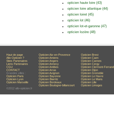
opticien haute loire (43)
opticien loire atlantique (44)
opticien loiret (45)
opticien lot (46)
opticien lot-et-garonne (47)
opticien lozère (48)
Haut de page
Opticien Aix-en-Provence
Opticien Brest
Allo-Opticien ?
Opticien Amiens
Opticien Caen
Sites Partenaires
Opticien Angers
Opticien Cannes
Liens Partenaires
Opticien Annecy
Opticien Cergy
CGU
Opticien Antibes
Opticien Clermont-Ferrand
CONTACT
Opticien Arras
Opticien Dijon
Grandes villes :
Opticien Avignon
Opticien Grenoble
Opticien Paris
Opticien Bayonne
Opticien Le Havre
Opticien Lyon
Opticien Biarritz
Opticien Le Mans
Opticien Marseille
Opticien Bordeaux
Opticien Lille
-
Opticien Boulogne-billancourt
Opticien Limoges
©2012 allo-opticien.fr