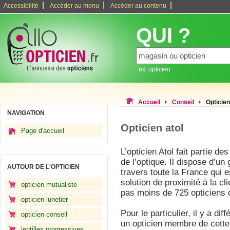
|
|
|
Accessibilité
Accéder au menu
Accéder au contenu
QUI ?
ex: opticien
Accueil
Conseil
Opticien
NAVIGATION
Opticien atol
Page d'accueil
L’opticien Atol fait partie 
de l’optique. Il dispose d’u
AUTOUR DE L'OPTICIEN
travers toute la France qui 
solution de proximité à la c
opticien mutualiste
pas moins de 725 opticiens 
opticien lunetier
Pour le particulier, il y a di
opticien conseil
un opticien membre de cette
lentilles progressives