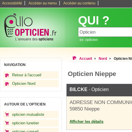
|
|
|
Accessibilité
Accéder au menu
Accéder au contenu
QUI ?
ex: opticien
Accueil
Nord
Opticien N
NAVIGATION
Opticien Nieppe
Retour à l'accueil
Opticien Nord
BILCKE
- Opticien
ADRESSE NON COMMUNI
AUTOUR DE L'OPTICIEN
59850 Nieppe
opticien mutualiste
Afficher les détails
opticien lunetier
opticien conseil