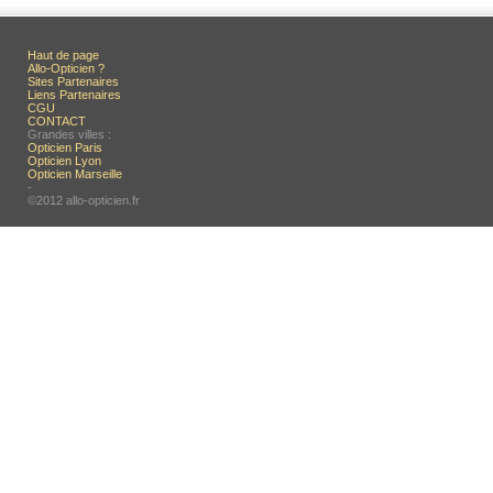
Haut de page
Allo-Opticien ?
Sites Partenaires
Liens Partenaires
CGU
CONTACT
Grandes villes :
Opticien Paris
Opticien Lyon
Opticien Marseille
-
©2012 allo-opticien.fr