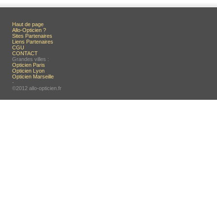
Haut de page
Allo-Opticien ?
Sites Partenaires
Liens Partenaires
CGU
CONTACT
Grandes villes :
Opticien Paris
Opticien Lyon
Opticien Marseille
-
©2012 allo-opticien.fr