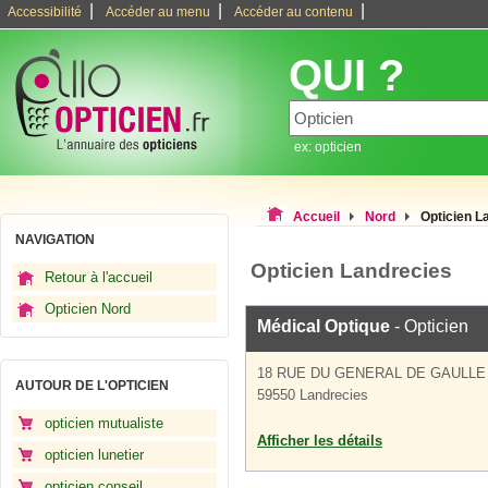
|
|
|
Accessibilité
Accéder au menu
Accéder au contenu
QUI ?
ex: opticien
Accueil
Nord
Opticien L
NAVIGATION
Opticien Landrecies
Retour à l'accueil
Opticien Nord
Médical Optique
- Opticien
18 RUE DU GENERAL DE GAULLE
AUTOUR DE L'OPTICIEN
59550 Landrecies
opticien mutualiste
Afficher les détails
opticien lunetier
opticien conseil