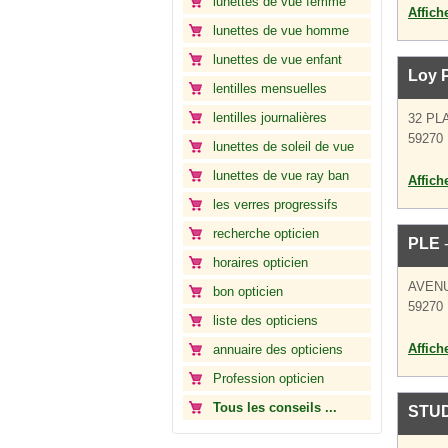
lunettes de vue femme
Affich
lunettes de vue homme
lunettes de vue enfant
Loy P
lentilles mensuelles
lentilles journalières
32 PL
59270 
lunettes de soleil de vue
lunettes de vue ray ban
Affich
les verres progressifs
recherche opticien
PLE
-
horaires opticien
AVEN
bon opticien
59270 
liste des opticiens
Affich
annuaire des opticiens
Profession opticien
Tous les conseils ...
STUD