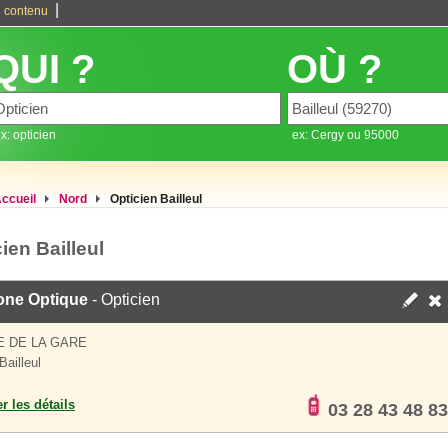
|
 contenu
QUI ?
OÙ ?
x: opticien
ex: Cergy ou 95000
ccueil
Nord
Opticien Bailleul
ien Bailleul
one Optique
- Opticien
E DE LA GARE
Bailleul
er les détails
03 28 43 48 83