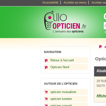
|
|
Accessibilité
Accéder au menu
Accéder au
e
A
NAVIGATION
Optic
Retour à l'accueil
Opticien Nord
Abal
29 RU
AUTOUR DE L'OPTICIEN
59270 
opticien mutualiste
Affich
opticien lunetier
opticien conseil