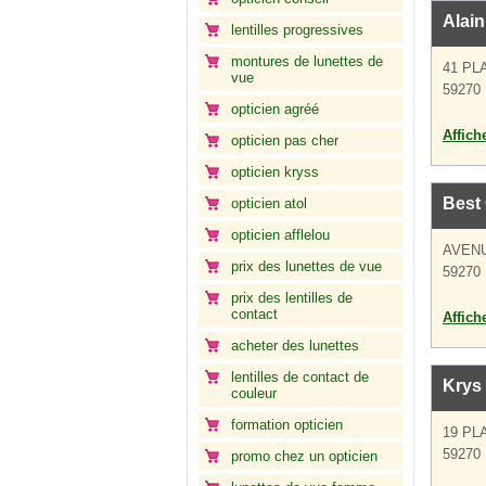
Alain
lentilles progressives
montures de lunettes de
41 PL
vue
59270 
opticien agréé
Affich
opticien pas cher
opticien kryss
Best
opticien atol
opticien afflelou
AVEN
prix des lunettes de vue
59270 
prix des lentilles de
contact
Affich
acheter des lunettes
lentilles de contact de
Krys
couleur
formation opticien
19 PL
59270 
promo chez un opticien