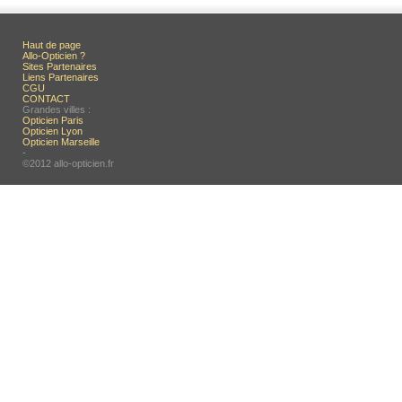
Haut de page
Allo-Opticien ?
Sites Partenaires
Liens Partenaires
CGU
CONTACT
Grandes villes :
Opticien Paris
Opticien Lyon
Opticien Marseille
-
©2012 allo-opticien.fr