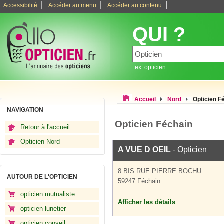
|
|
|
Accessibilité
Accéder au menu
Accéder au contenu
QUI ?
ex: opticien
Accueil
Nord
Opticien F
NAVIGATION
Opticien Féchain
Retour à l'accueil
Opticien Nord
A VUE D OEIL
- Opticien
8 BIS RUE PIERRE BOCHU
AUTOUR DE L'OPTICIEN
59247 Féchain
opticien mutualiste
Afficher les détails
opticien lunetier
opticien conseil