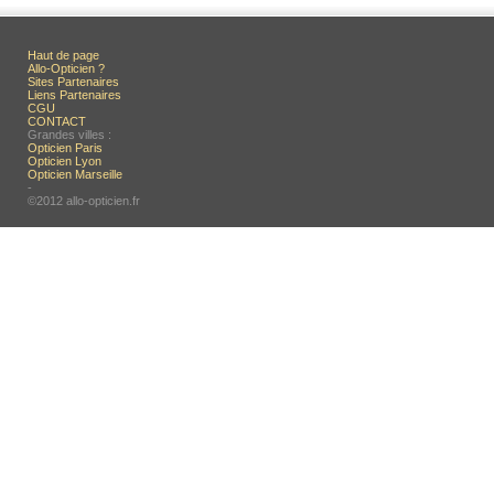
Haut de page
Allo-Opticien ?
Sites Partenaires
Liens Partenaires
CGU
CONTACT
Grandes villes :
Opticien Paris
Opticien Lyon
Opticien Marseille
-
©2012 allo-opticien.fr