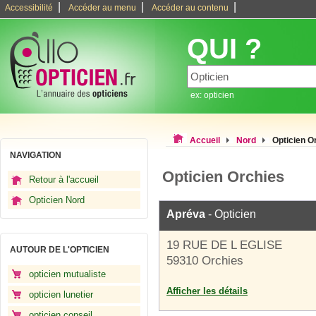
|
|
|
Accessibilité
Accéder au menu
Accéder au contenu
QUI ?
ex: opticien
Accueil
Nord
Opticien O
NAVIGATION
Opticien Orchies
Retour à l'accueil
Opticien Nord
Apréva
- Opticien
19 RUE DE L EGLISE
AUTOUR DE L'OPTICIEN
59310 Orchies
opticien mutualiste
Afficher les détails
opticien lunetier
opticien conseil