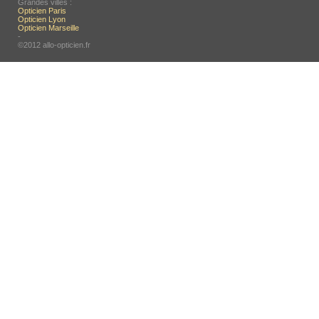
Grandes villes :
Opticien Paris
Opticien Lyon
Opticien Marseille
-
©2012 allo-opticien.fr