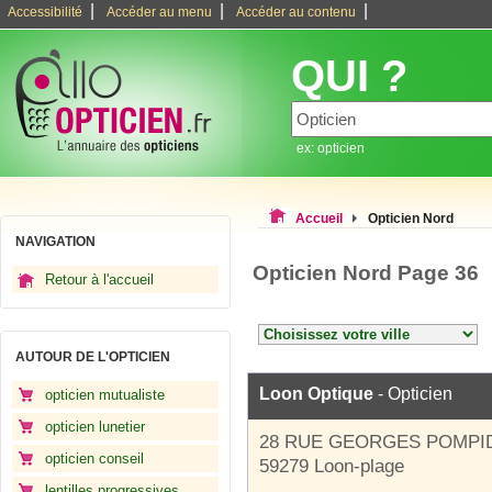
|
|
|
Accessibilité
Accéder au menu
Accéder au contenu
QUI ?
ex: opticien
Accueil
Opticien Nord
NAVIGATION
Opticien Nord Page 36
Retour à l'accueil
AUTOUR DE L'OPTICIEN
Loon Optique
- Opticien
opticien mutualiste
opticien lunetier
28 RUE GEORGES POMPI
opticien conseil
59279 Loon-plage
lentilles progressives