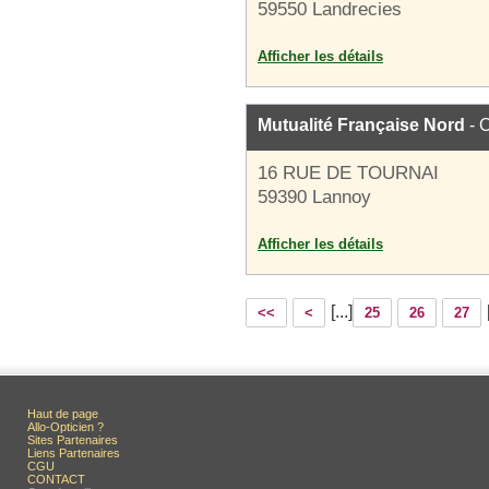
59550 Landrecies
Afficher les détails
Mutualité Française Nord
- O
16 RUE DE TOURNAI
59390 Lannoy
Afficher les détails
[...]
<<
<
25
26
27
Haut de page
Allo-Opticien ?
Sites Partenaires
Liens Partenaires
CGU
CONTACT