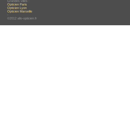
Grandes villes :
Opticien Paris
Opticien Lyon
Opticien Marseille
-
©2012 allo-opticien.fr