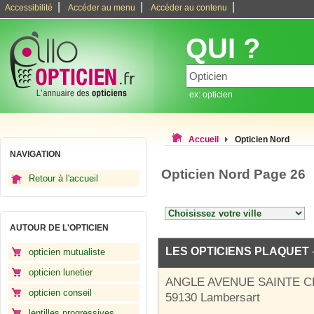
|
|
|
Accessibilité
Accéder au menu
Accéder au contenu
QUI ?
ex: opticien
Accueil
Opticien Nord
NAVIGATION
Opticien Nord Page 26
Retour à l'accueil
AUTOUR DE L'OPTICIEN
LES OPTICIENS PLAQUET
opticien mutualiste
opticien lunetier
ANGLE AVENUE SAINTE C
opticien conseil
59130 Lambersart
lentilles progressives