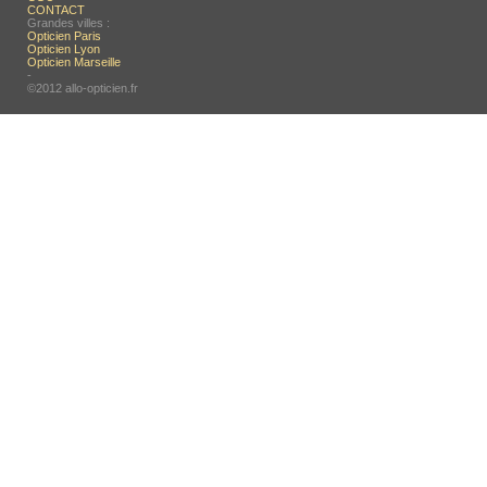
CONTACT
Grandes villes :
Opticien Paris
Opticien Lyon
Opticien Marseille
-
©2012 allo-opticien.fr