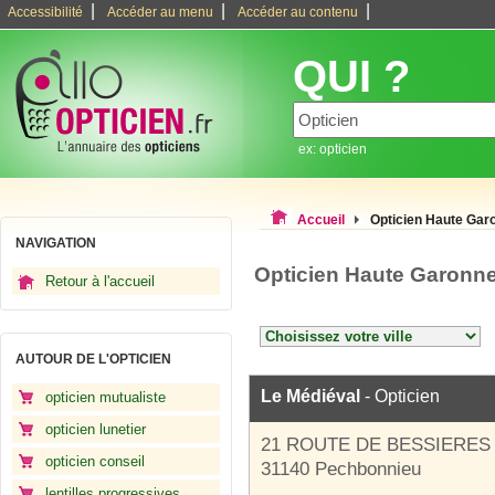
|
|
|
Accessibilité
Accéder au menu
Accéder au contenu
QUI ?
ex: opticien
Accueil
Opticien Haute Gar
NAVIGATION
Opticien Haute Garonn
Retour à l'accueil
AUTOUR DE L'OPTICIEN
Le Médiéval
- Opticien
opticien mutualiste
opticien lunetier
21 ROUTE DE BESSIERES
opticien conseil
31140 Pechbonnieu
lentilles progressives