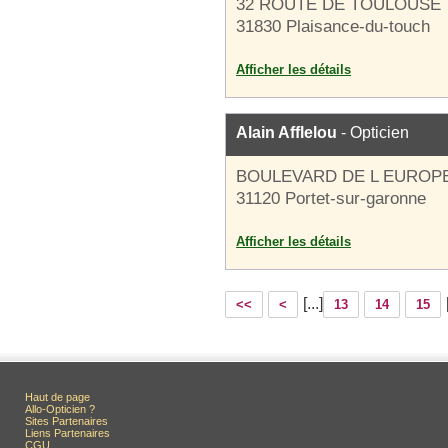
32 ROUTE DE TOULOUSE
31830 Plaisance-du-touch
Afficher les détails
Alain Afflelou
- Opticien
BOULEVARD DE L EUROP
31120 Portet-sur-garonne
Afficher les détails
[...]
<<
<
13
14
15
Haut de page
Allo-Opticien ?
Sites Partenaires
Liens Partenaires
CGU