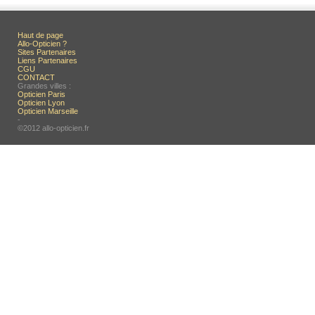
Haut de page
Allo-Opticien ?
Sites Partenaires
Liens Partenaires
CGU
CONTACT
Grandes villes :
Opticien Paris
Opticien Lyon
Opticien Marseille
-
©2012 allo-opticien.fr