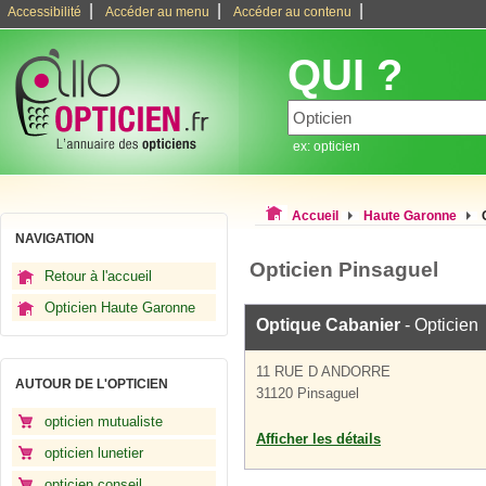
|
|
|
Accessibilité
Accéder au menu
Accéder au contenu
QUI ?
ex: opticien
Accueil
Haute Garonne
NAVIGATION
Opticien Pinsaguel
Retour à l'accueil
Opticien Haute Garonne
Optique Cabanier
- Opticien
11 RUE D ANDORRE
AUTOUR DE L'OPTICIEN
31120 Pinsaguel
opticien mutualiste
Afficher les détails
opticien lunetier
opticien conseil