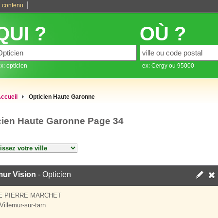
|
 contenu
QUI ?
OÙ ?
x: opticien
ex: Cergy ou 95000
ccueil
Opticien Haute Garonne
cien Haute Garonne Page 34
mur Vision
- Opticien
E PIERRE MARCHET
Villemur-sur-tarn