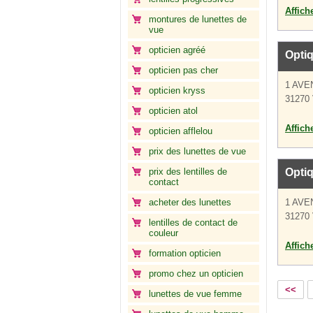
Affich
montures de lunettes de
vue
opticien agréé
Optiq
opticien pas cher
1 AV
opticien kryss
31270 
opticien atol
Affich
opticien afflelou
prix des lunettes de vue
prix des lentilles de
Opti
contact
acheter des lunettes
1 AV
31270 
lentilles de contact de
couleur
Affich
formation opticien
promo chez un opticien
<<
lunettes de vue femme