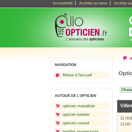
|
|
Accessibilité
Accéder au menu
Accéder au
e
A
NAVIGATION
Opti
Retour à l'accueil
AUTOUR DE L'OPTICIEN
Ville
opticien mutualiste
opticien lunetier
31 RU
opticien conseil
31340 
lentilles progressives