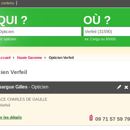
|
 contenu
QUI ?
OÙ ?
x: opticien
ex: Cergy ou 95000
ccueil
Haute Garonne
Opticien Verfeil
ien Verfeil
argue Gilles
- Opticien
ACE CHARLES DE GAULLE
Verfeil
er les détails
09 71 57 59 79