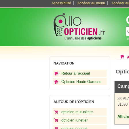
|
|
Accessibilité
Accéder au menu
Accéder au
e
A
NAVIGATION
Optic
Retour à l'accueil
Opticien Haute Garonne
Camp
38 PL
AUTOUR DE L'OPTICIEN
31590 
opticien mutualiste
Affich
opticien lunetier
opticien conseil