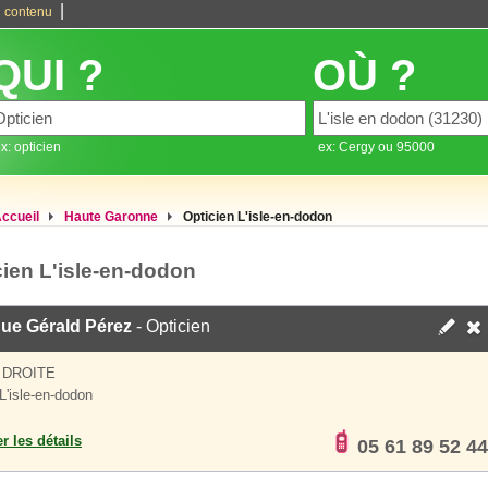
|
 contenu
QUI ?
OÙ ?
x: opticien
ex: Cergy ou 95000
ccueil
Haute Garonne
Opticien L'isle-en-dodon
cien L'isle-en-dodon
que Gérald Pérez
- Opticien
 DROITE
L'isle-en-dodon
er les détails
05 61 89 52 44