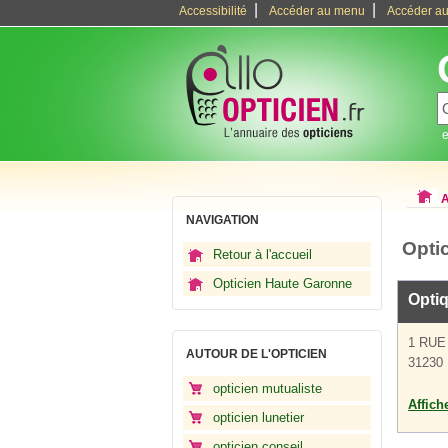
|
|
Accessibilité
Accéder au menu
Accéder au
e
A
NAVIGATION
Opti
Retour à l'accueil
Opticien Haute Garonne
Opti
1 RUE
AUTOUR DE L'OPTICIEN
31230 
opticien mutualiste
Affich
opticien lunetier
opticien conseil