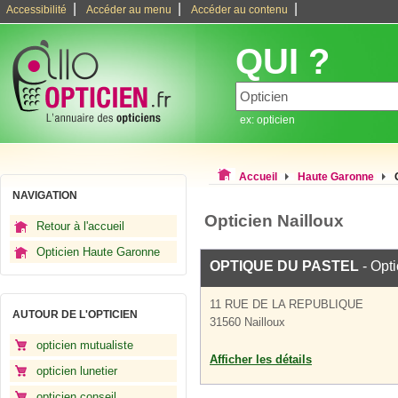
|
|
|
Accessibilité
Accéder au menu
Accéder au contenu
QUI ?
ex: opticien
Accueil
Haute Garonne
NAVIGATION
Opticien Nailloux
Retour à l'accueil
Opticien Haute Garonne
OPTIQUE DU PASTEL
- Opti
11 RUE DE LA REPUBLIQUE
AUTOUR DE L'OPTICIEN
31560 Nailloux
opticien mutualiste
Afficher les détails
opticien lunetier
opticien conseil