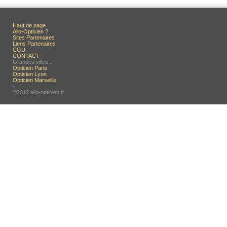
Haut de page
Allo-Opticien ?
Sites Partenaires
Liens Partenaires
CGU
CONTACT
Grandes villes :
Opticien Paris
Opticien Lyon
Opticien Marseille
-
©2012 allo-opticien.fr