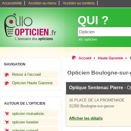
|
|
|
Accessibilité
Accéder au menu
Accéder au contenu
QUI ?
ex: opticien
Accueil
Haute Garonne
NAVIGATION
Opticien Boulogne-sur
Retour à l'accueil
Opticien Haute Garonne
Optique Sentenac Pierre
- O
16 PLACE DE LA PROMENADE
AUTOUR DE L'OPTICIEN
31350 Boulogne-sur-gesse
opticien mutualiste
Afficher les détails
opticien lunetier
opticien conseil