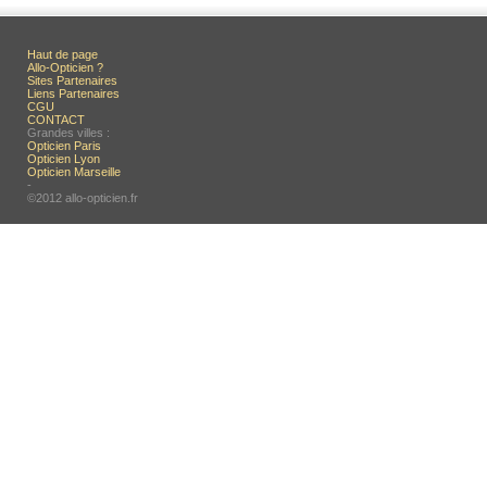
Haut de page
Allo-Opticien ?
Sites Partenaires
Liens Partenaires
CGU
CONTACT
Grandes villes :
Opticien Paris
Opticien Lyon
Opticien Marseille
-
©2012 allo-opticien.fr