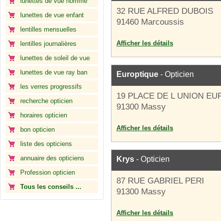
lunettes de vue homme
32 RUE ALFRED DUBOIS
lunettes de vue enfant
91460 Marcoussis
lentilles mensuelles
Afficher les détails
lentilles journalières
lunettes de soleil de vue
lunettes de vue ray ban
Europtique
- Opticien
les verres progressifs
19 PLACE DE L UNION E
recherche opticien
91300 Massy
horaires opticien
Afficher les détails
bon opticien
liste des opticiens
annuaire des opticiens
Krys
- Opticien
Profession opticien
87 RUE GABRIEL PERI
Tous les conseils ...
91300 Massy
Afficher les détails