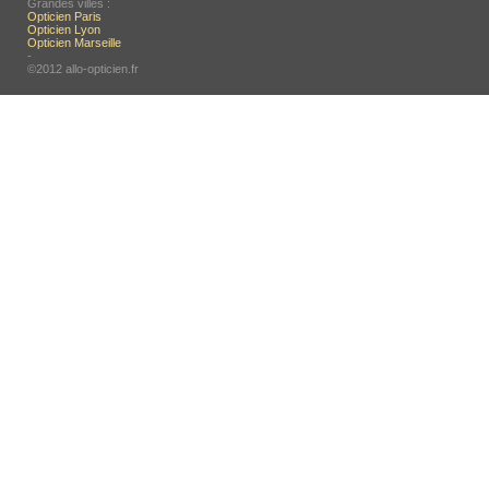
Grandes villes :
Opticien Paris
Opticien Lyon
Opticien Marseille
-
©2012 allo-opticien.fr