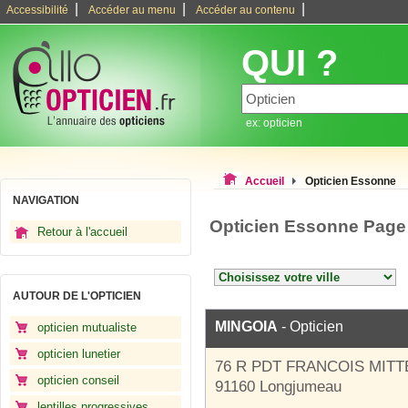
|
|
|
Accessibilité
Accéder au menu
Accéder au contenu
QUI ?
ex: opticien
Accueil
Opticien Essonne
NAVIGATION
Opticien Essonne Page
Retour à l'accueil
AUTOUR DE L'OPTICIEN
MINGOIA
- Opticien
opticien mutualiste
opticien lunetier
76 R PDT FRANCOIS MIT
opticien conseil
91160 Longjumeau
lentilles progressives