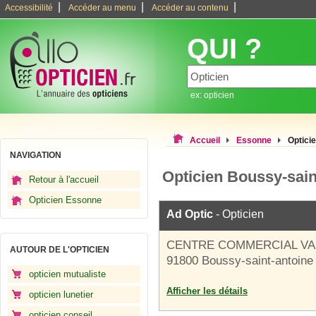
|
|
|
Accessibilité
Accéder au menu
Accéder au contenu
QUI ?
ex: opticien
Accueil
Essonne
Optici
NAVIGATION
Opticien Boussy-sain
Retour à l'accueil
Opticien Essonne
Ad Optic
- Opticien
CENTRE COMMERCIAL VAL
AUTOUR DE L'OPTICIEN
91800 Boussy-saint-antoine
opticien mutualiste
Afficher les détails
opticien lunetier
opticien conseil