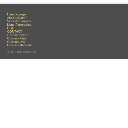
Haut de page
Allo-Opticien ?
Sites Partenaires
Liens Partenaires
CGU
CONTACT
Grandes villes :
Opticien Paris
Opticien Lyon
Opticien Marseille
-
©2012 allo-opticien.fr