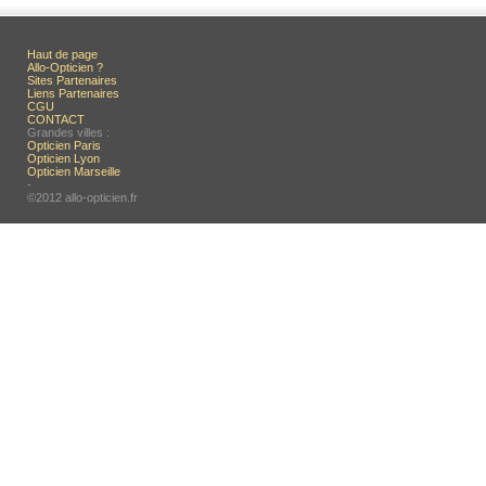
Haut de page
Allo-Opticien ?
Sites Partenaires
Liens Partenaires
CGU
CONTACT
Grandes villes :
Opticien Paris
Opticien Lyon
Opticien Marseille
-
©2012 allo-opticien.fr