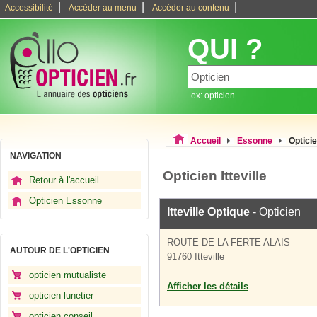
|
|
|
Accessibilité
Accéder au menu
Accéder au contenu
QUI ?
ex: opticien
Accueil
Essonne
Opticie
NAVIGATION
Opticien Itteville
Retour à l'accueil
Opticien Essonne
Itteville Optique
- Opticien
ROUTE DE LA FERTE ALAIS
AUTOUR DE L'OPTICIEN
91760 Itteville
opticien mutualiste
Afficher les détails
opticien lunetier
opticien conseil