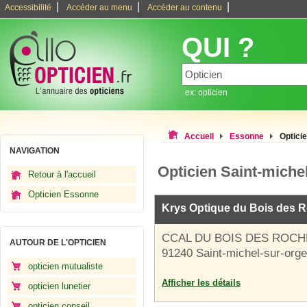
|
|
|
Accessibilité
Accéder au menu
Accéder au contenu
QUI ?
ex: opticien
Accueil
Essonne
Optici
NAVIGATION
Opticien Saint-miche
Retour à l'accueil
Opticien Essonne
Krys Optique du Bois des 
CCAL DU BOIS DES ROCH
AUTOUR DE L'OPTICIEN
91240 Saint-michel-sur-orge
opticien mutualiste
Afficher les détails
opticien lunetier
opticien conseil