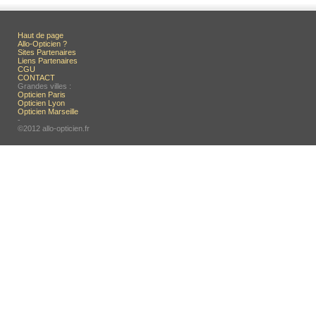
Haut de page
Allo-Opticien ?
Sites Partenaires
Liens Partenaires
CGU
CONTACT
Grandes villes :
Opticien Paris
Opticien Lyon
Opticien Marseille
-
©2012 allo-opticien.fr