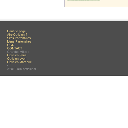
Haut de page
Allo-Opticien ?
Sites Partenaires
Liens Partenaires
CGU
CONTACT
Grandes villes :
Opticien Paris
Opticien Lyon
Opticien Marseille
-
©2012 allo-opticien.fr