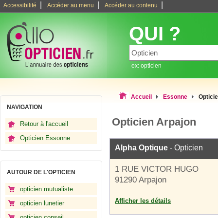
|
|
|
Accessibilité
Accéder au menu
Accéder au contenu
QUI ?
ex: opticien
Accueil
Essonne
Optici
NAVIGATION
Opticien Arpajon
Retour à l'accueil
Opticien Essonne
Alpha Optique
- Opticien
1 RUE VICTOR HUGO
AUTOUR DE L'OPTICIEN
91290 Arpajon
opticien mutualiste
Afficher les détails
opticien lunetier
opticien conseil