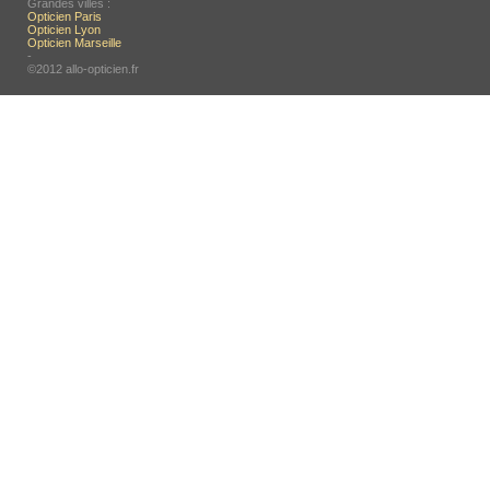
Grandes villes :
Opticien Paris
Opticien Lyon
Opticien Marseille
-
©2012 allo-opticien.fr