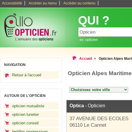
|
|
|
Accessibilité
Accéder au menu
Accéder au contenu
QUI ?
ex: opticien
Accueil
Opticien Alpes Mar
NAVIGATION
Opticien Alpes Maritim
Retour à l'accueil
AUTOUR DE L'OPTICIEN
Optica
- Opticien
opticien mutualiste
opticien lunetier
37 AVENUE DES ECOLES
opticien conseil
06110 Le Cannet
lentilles progressives