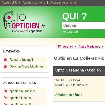
|
|
|
Accessibilité
Accéder au menu
Accéder au contenu
QUI ?
ex: opticien
Accueil
Alpes Maritimes
NAVIGATION
Opticien La Colle-sur-l
Retour à l'accueil
Opticien Alpes Maritimes
Optic Casanona
- Opticien
396 DESFOUSSAT
AUTOUR DE L'OPTICIEN
06480 La Colle-sur-loup
opticien mutualiste
Afficher les détails
opticien lunetier
opticien conseil