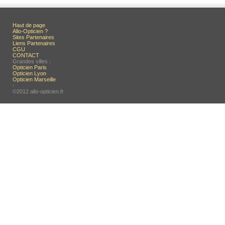
Haut de page
Allo-Opticien ?
Sites Partenaires
Liens Partenaires
CGU
CONTACT
Grandes villes :
Opticien Paris
Opticien Lyon
Opticien Marseille
-
©2012 allo-opticien.fr