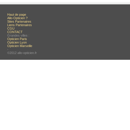
Haut de page
Allo-Opticien ?
Sites Partenaires
Liens Partenaires
CGU
CONTACT
Grandes villes :
Opticien Paris
Opticien Lyon
Opticien Marseille
-
©2012 allo-opticien.fr