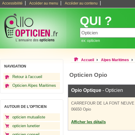
|
|
|
Accessibilité
Accéder au menu
Accéder au contenu
QUI ?
ex: opticien
Accueil
Alpes Maritimes
NAVIGATION
Opticien Opio
Retour à l'accueil
Opticien Alpes Maritimes
Opio Optique
- Opticien
CARREFOUR DE LA FONT NEUVE
AUTOUR DE L'OPTICIEN
06650 Opio
opticien mutualiste
Afficher les détails
opticien lunetier
opticien conseil