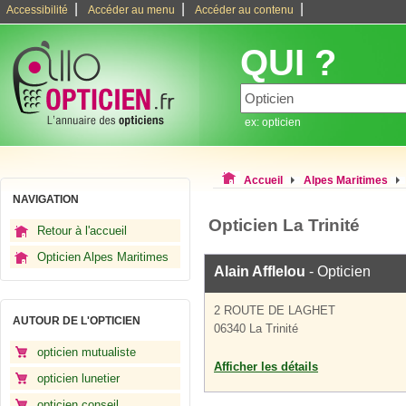
|
|
|
Accessibilité
Accéder au menu
Accéder au contenu
QUI ?
ex: opticien
Accueil
Alpes Maritimes
NAVIGATION
Opticien La Trinité
Retour à l'accueil
Opticien Alpes Maritimes
Alain Afflelou
- Opticien
2 ROUTE DE LAGHET
AUTOUR DE L'OPTICIEN
06340 La Trinité
opticien mutualiste
Afficher les détails
opticien lunetier
opticien conseil