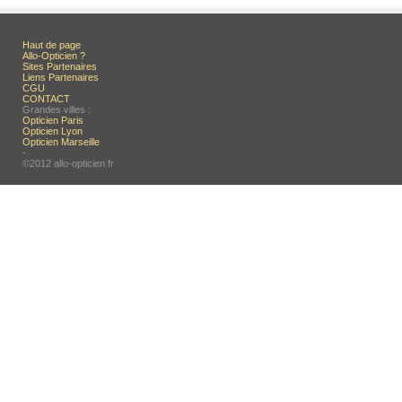
Haut de page
Allo-Opticien ?
Sites Partenaires
Liens Partenaires
CGU
CONTACT
Grandes villes :
Opticien Paris
Opticien Lyon
Opticien Marseille
-
©2012 allo-opticien.fr