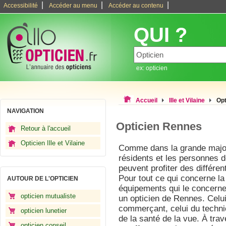
|
|
|
Accessibilité
Accéder au menu
Accéder au contenu
QUI ?
ex: opticien
Accueil
Ille et Vilaine
Opt
NAVIGATION
Opticien Rennes
Retour à l'accueil
Opticien Ille et Vilaine
Comme dans la grande majori
résidents et les personnes 
peuvent profiter des différe
Pour tout ce qui concerne la
AUTOUR DE L'OPTICIEN
équipements qui le concernent
opticien mutualiste
un opticien de Rennes. Celui-
commerçant, celui du technic
opticien lunetier
de la santé de la vue. À trav
opticien conseil