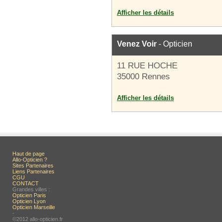
Afficher les détails
Venez Voir
- Opticien
11 RUE HOCHE
35000 Rennes
Afficher les détails
Haut de page
Allo-Opticien ?
Sites Partenaires
Liens Partenaires
CGU
CONTACT
Grandes villes :
Opticien Paris
Opticien Lyon
Opticien Marseille
-
©2012 allo-opticien.fr