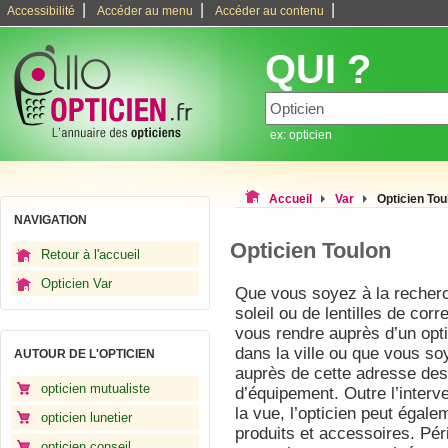
|
|
|
Accessibilité
Accéder au menu
Accéder au contenu
QUI ?
ex: opticien
Accueil
Var
Opticien Tou
NAVIGATION
Opticien Toulon
Retour à l'accueil
Opticien Var
Que vous soyez à la recherc
soleil ou de lentilles de corr
vous rendre auprès d’un opt
dans la ville ou que vous s
AUTOUR DE L'OPTICIEN
auprès de cette adresse de
opticien mutualiste
d’équipement. Outre l’interv
la vue, l’opticien peut égal
opticien lunetier
produits et accessoires. P
opticien conseil