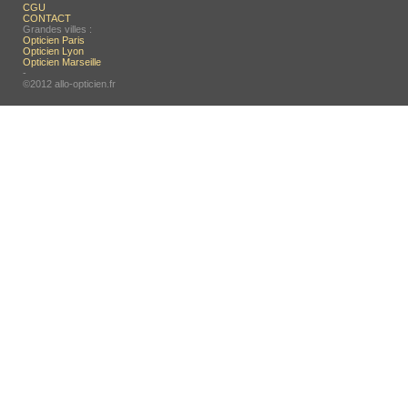
CGU
CONTACT
Grandes villes :
Opticien Paris
Opticien Lyon
Opticien Marseille
-
©2012 allo-opticien.fr