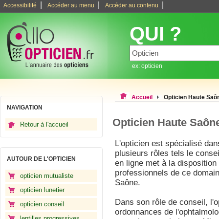
|
|
|
Accessibilité
Accéder au menu
Accéder au contenu
QUI ?
ex: opticien
Accueil
Opticien Haute Saô
NAVIGATION
Opticien Haute Saôn
Retour à l'accueil
L'opticien est spécialisé dans
plusieurs rôles tels le conse
AUTOUR DE L'OPTICIEN
en ligne met à la disposition
professionnels de ce domain
opticien mutualiste
Saône.
opticien lunetier
Dans son rôle de conseil, l'o
opticien conseil
ordonnances de l'ophtalmolog
lentilles progressives