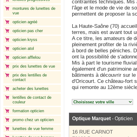
contraintes techniques. Mis 
l'âge et le mode de vie de so
montures de lunettes de
vue
permettent de proposer la so
opticien agréé
La Haute-Saône (70) accueil
opticien pas cher
terres, mais est avant tout u
A ce titre, les amateurs de 
opticien kryss
pleinement profiter de la ri
opticien atol
à bord de belles péniches. 
ont la possibilité de s'adonne
opticien afflelou
Mis à part le tourisme fluvi
prix des lunettes de vue
également d'un patrimoine arc
bâtiments à découvrir sur le 
prix des lentilles de
contact
d'Oricourt. Ce château-fort 
qui remonte au 12ème siècle
acheter des lunettes
lentilles de contact de
couleur
formation opticien
Optique Marquet
- Opticien
promo chez un opticien
lunettes de vue femme
16 RUE CARNOT