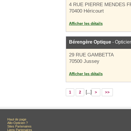
4 RUE PIERRE MENDES 
70400 Héricourt
Afficher les détails
Bérengère Optique
- Opticie
29 RUE GAMBETTA
70500 Jussey
Afficher les détails
[...]
1
2
>
>>
Haut de page
Allo-Opticien ?
Sites Partenaires
Liens Partenaires