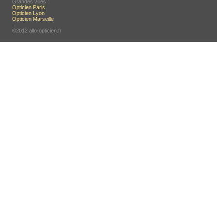
Grandes villes :
Opticien Paris
Opticien Lyon
Opticien Marseille
-
©2012 allo-opticien.fr