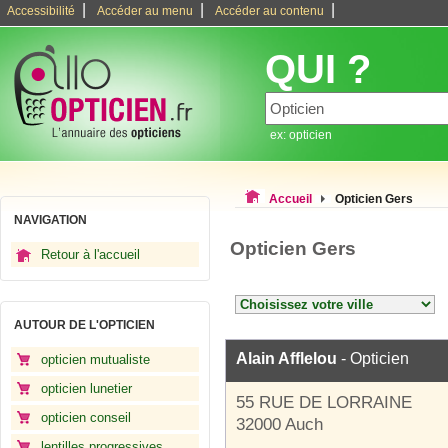
|
|
|
Accessibilité
Accéder au menu
Accéder au contenu
QUI ?
ex: opticien
Accueil
Opticien Gers
NAVIGATION
Opticien Gers
Retour à l'accueil
AUTOUR DE L'OPTICIEN
Alain Afflelou
- Opticien
opticien mutualiste
opticien lunetier
55 RUE DE LORRAINE
opticien conseil
32000 Auch
lentilles progressives