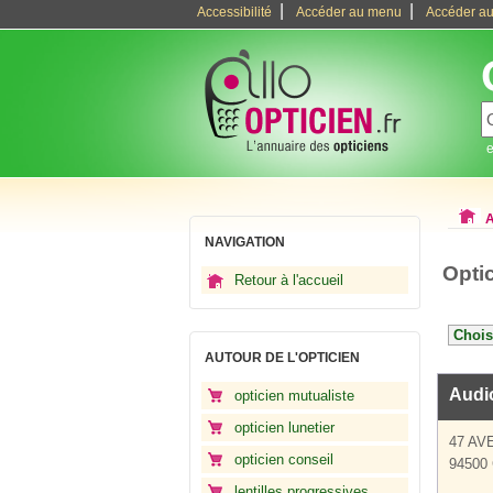
|
|
Accessibilité
Accéder au menu
Accéder au
e
A
NAVIGATION
Opti
Retour à l'accueil
AUTOUR DE L'OPTICIEN
Audi
opticien mutualiste
opticien lunetier
47 A
opticien conseil
94500 
lentilles progressives