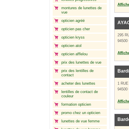
Affich
montures de lunettes de
vue
opticien agréé
AYA
opticien pas cher
295 R
opticien kryss
94500 
opticien atol
Affich
opticien afflelou
prix des lunettes de vue
prix des lentilles de
Bard
contact
acheter des lunettes
1 RUE
94500 
lentilles de contact de
couleur
Affich
formation opticien
promo chez un opticien
Bard
lunettes de vue femme