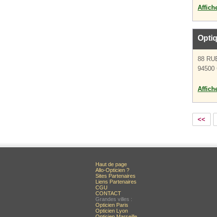
Affich
Optiq
88 RU
94500 
Affich
<<
Haut de page
Allo-Opticien ?
Sites Partenaires
Liens Partenaires
CGU
CONTACT
Grandes villes :
Opticien Paris
Opticien Lyon
Opticien Marseille