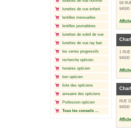
lunettes de vue homme
58 RU
94500 
lunettes de vue enfant
lentilles mensuelles
Affich
lentilles journalières
lunettes de soleil de vue
Charl
lunettes de vue ray ban
les verres progressifs
1 RUE
94500 
recherche opticien
horaires opticien
Affich
bon opticien
liste des opticiens
Charl
annuaire des opticiens
RUE 
Profession opticien
94500 
Tous les conseils ...
Affich