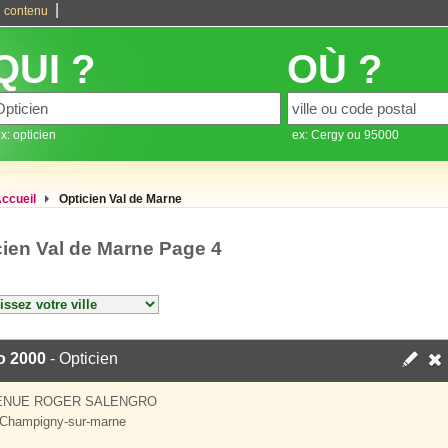
|
 contenu
QUI ?
OÙ ?
x: opticien
ex: Cergy ou 95000
ccueil
Opticien Val de Marne
cien Val de Marne Page 4
o 2000
- Opticien
VENUE ROGER SALENGRO
Champigny-sur-marne