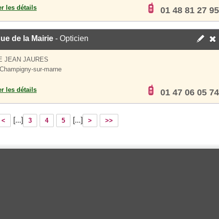
er les détails
01 48 81 27 95
ue de la Mairie
- Opticien
E JEAN JAURES
Champigny-sur-marne
er les détails
01 47 06 05 74
[...]
[...]
<
3
4
5
>
>>