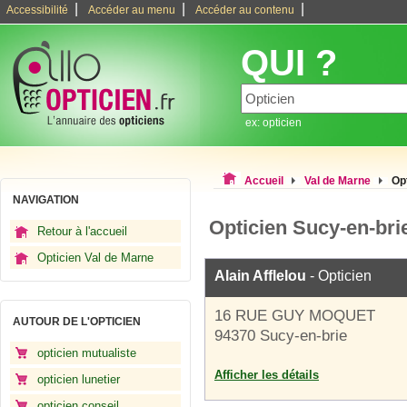
|
|
|
Accessibilité
Accéder au menu
Accéder au contenu
QUI ?
ex: opticien
Accueil
Val de Marne
Op
NAVIGATION
Opticien Sucy-en-bri
Retour à l'accueil
Opticien Val de Marne
Alain Afflelou
- Opticien
16 RUE GUY MOQUET
AUTOUR DE L'OPTICIEN
94370 Sucy-en-brie
opticien mutualiste
Afficher les détails
opticien lunetier
opticien conseil