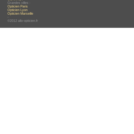
Grandes villes :
Opticien Paris
Opticien Lyon
Opticien Marseille
-
©2012 allo-opticien.fr