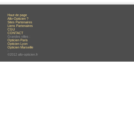
Haut de page
Allo-Opticien ?
Sites Partenaires
Liens Partenaires
CGU
CONTACT
Grandes villes :
Opticien Paris
Opticien Lyon
Opticien Marseille
-
©2012 allo-opticien.fr