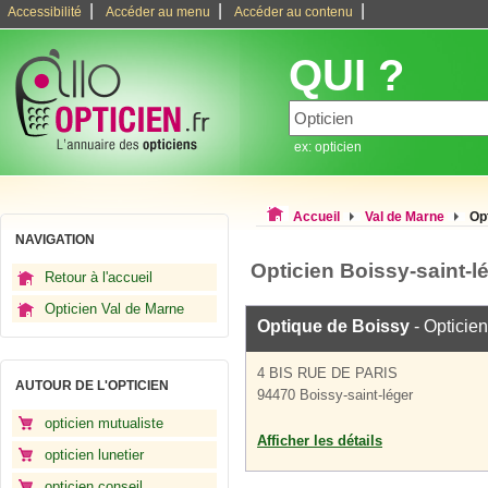
|
|
|
Accessibilité
Accéder au menu
Accéder au contenu
QUI ?
ex: opticien
Accueil
Val de Marne
Op
NAVIGATION
Opticien Boissy-saint-l
Retour à l'accueil
Opticien Val de Marne
Optique de Boissy
- Opticien
4 BIS RUE DE PARIS
AUTOUR DE L'OPTICIEN
94470 Boissy-saint-léger
opticien mutualiste
Afficher les détails
opticien lunetier
opticien conseil