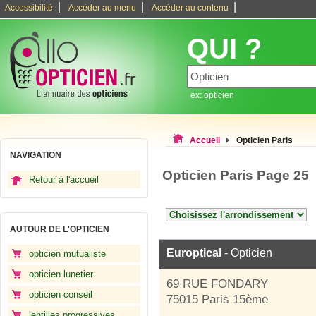
|
|
|
Accessibilité
Accéder au menu
Accéder au contenu
QUI ?
ex: opticien
Accueil
Opticien Paris
NAVIGATION
Opticien Paris Page 25
Retour à l'accueil
AUTOUR DE L'OPTICIEN
Europtical
- Opticien
opticien mutualiste
opticien lunetier
69 RUE FONDARY
opticien conseil
75015 Paris 15ème
lentilles progressives