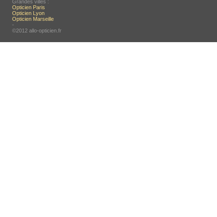
Grandes villes :
Opticien Paris
Opticien Lyon
Opticien Marseille
-
©2012 allo-opticien.fr