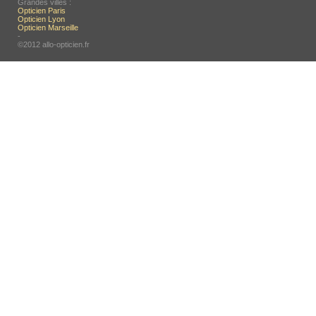
Grandes villes :
Opticien Paris
Opticien Lyon
Opticien Marseille
-
©2012 allo-opticien.fr