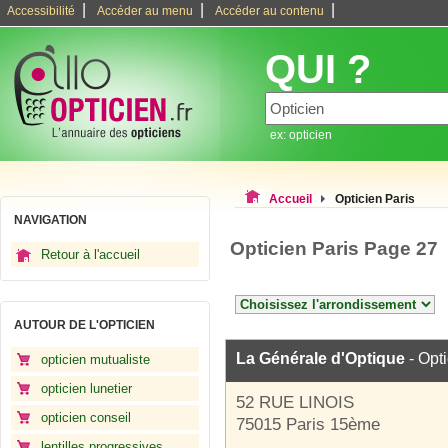
|
|
|
Accessibilité
Accéder au menu
Accéder au contenu
QUI ?
ex: opticien
Accueil
Opticien Paris
NAVIGATION
Opticien Paris Page 27
Retour à l'accueil
AUTOUR DE L'OPTICIEN
La Générale d'Optique
- Opt
opticien mutualiste
opticien lunetier
52 RUE LINOIS
opticien conseil
75015 Paris 15ème
lentilles progressives