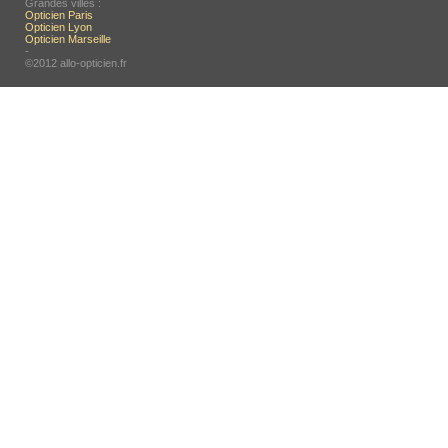
Grandes villes :
Opticien Paris
Opticien Lyon
Opticien Marseille
-
©2012 allo-opticien.fr