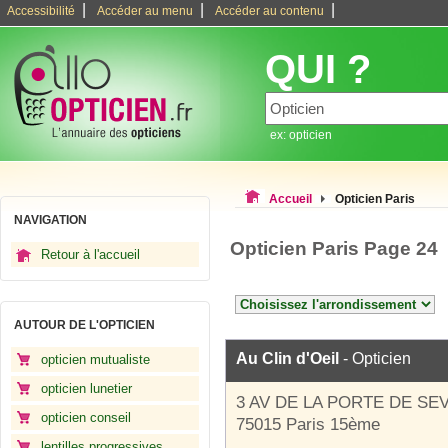
|
|
|
Accessibilité
Accéder au menu
Accéder au contenu
QUI ?
ex: opticien
Accueil
Opticien Paris
NAVIGATION
Opticien Paris Page 24
Retour à l'accueil
AUTOUR DE L'OPTICIEN
Au Clin d'Oeil
- Opticien
opticien mutualiste
opticien lunetier
3 AV DE LA PORTE DE SE
opticien conseil
75015 Paris 15ème
lentilles progressives