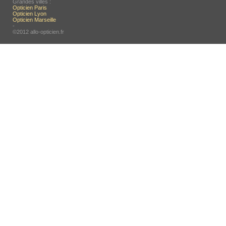
Grandes villes :
Opticien Paris
Opticien Lyon
Opticien Marseille
-
©2012 allo-opticien.fr