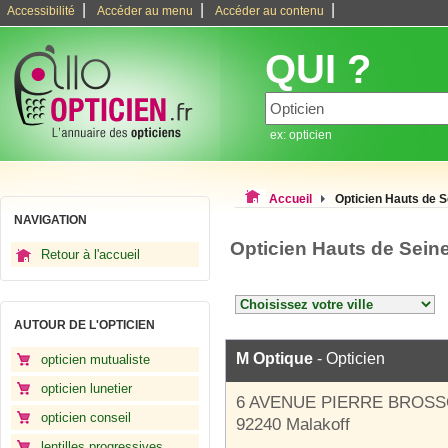
|
|
|
Accessibilité
Accéder au menu
Accéder au contenu
QUI ?
ex: opticien
Accueil
Opticien Hauts de S
NAVIGATION
Opticien Hauts de Sein
Retour à l'accueil
AUTOUR DE L'OPTICIEN
M Optique
- Opticien
opticien mutualiste
opticien lunetier
6 AVENUE PIERRE BROS
opticien conseil
92240 Malakoff
lentilles progressives