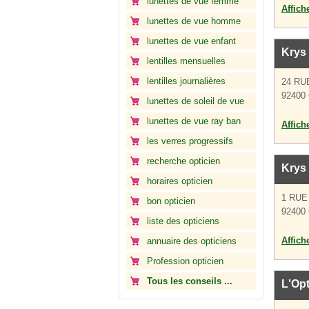
lunettes de vue femme
Affich
lunettes de vue homme
lunettes de vue enfant
Krys
lentilles mensuelles
lentilles journalières
24 RU
92400 
lunettes de soleil de vue
lunettes de vue ray ban
Affich
les verres progressifs
recherche opticien
Krys
horaires opticien
1 RU
bon opticien
92400 
liste des opticiens
Affich
annuaire des opticiens
Profession opticien
Tous les conseils ...
L'Opt