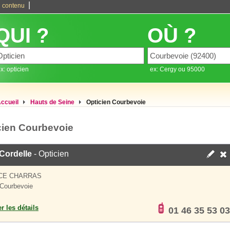
|
 contenu
QUI ?
OÙ ?
x: opticien
ex: Cergy ou 95000
ccueil
Hauts de Seine
Opticien Courbevoie
cien Courbevoie
Cordelle
- Opticien
ACE CHARRAS
Courbevoie
er les détails
01 46 35 53 03