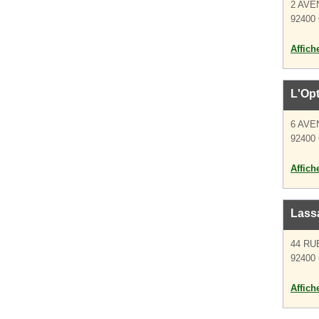
2 AV
92400 
Affich
L'Op
6 AV
92400 
Affich
Lass
44 RU
92400 
Affich