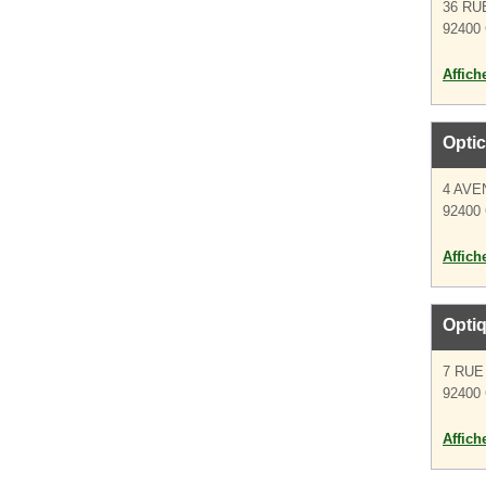
36 RU
92400 
Affich
Optic
4 AVE
92400 
Affich
Optiq
7 RUE
92400 
Affich