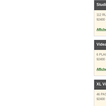
Studi
112 R
92400 
Affich
Videa
6 PLA
92400 
Affich
XL Vi
46 PA
92400 