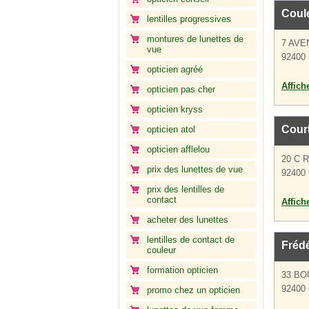
Coul
lentilles progressives
montures de lunettes de
7 AVE
vue
92400 
opticien agréé
Affich
opticien pas cher
opticien kryss
Cour
opticien atol
opticien afflelou
20 C 
prix des lunettes de vue
92400 
prix des lentilles de
contact
Affich
acheter des lunettes
lentilles de contact de
Frédé
couleur
formation opticien
33 BO
92400 
promo chez un opticien