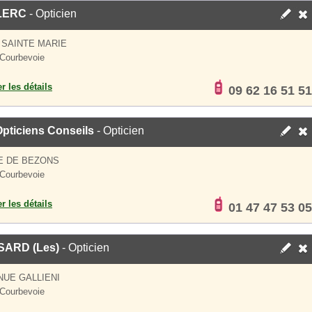
LERC
- Opticien
 SAINTE MARIE
Courbevoie
er les détails
09 62 16 51 51
pticiens Conseils
- Opticien
E DE BEZONS
Courbevoie
er les détails
01 47 47 53 05
ARD (Les)
- Opticien
NUE GALLIENI
Courbevoie