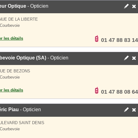
eur Optique
- Opticien
NUE DE LA LIBERTE
Courbevoie
er les détails
01 47 88 83 14
bevoie Optique (SA)
- Opticien
RUE DE BEZONS
Courbevoie
er les détails
01 47 88 08 64
ric Piau
- Opticien
ULEVARD SAINT DENIS
Courbevoie