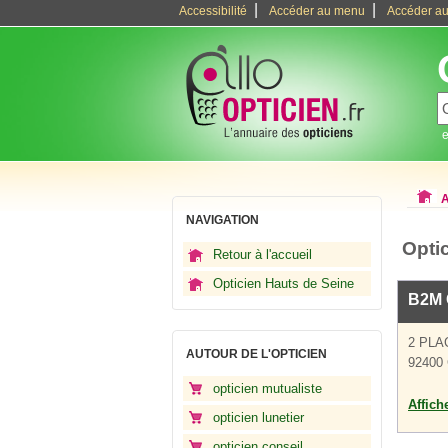
|
|
Accessibilité
Accéder au menu
Accéder au
e
A
NAVIGATION
Opti
Retour à l'accueil
Opticien Hauts de Seine
B2M 
2 PL
AUTOUR DE L'OPTICIEN
92400 
opticien mutualiste
Affich
opticien lunetier
opticien conseil