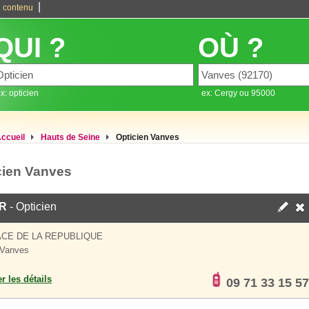
|
 contenu
QUI ?
OÙ ?
x: opticien
ex: Cergy ou 95000
ccueil
Hauts de Seine
Opticien Vanves
cien Vanves
R
- Opticien
ACE DE LA REPUBLIQUE
 Vanves
er les détails
09 71 33 15 57