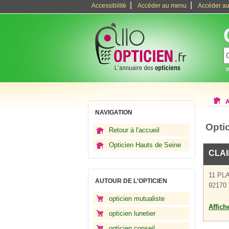
|
|
Accessibilité
Accéder au menu
Accéder au
e
A
NAVIGATION
Opti
Retour à l'accueil
Opticien Hauts de Seine
CLAI
11 PL
AUTOUR DE L'OPTICIEN
92170
opticien mutualiste
Affich
opticien lunetier
opticien conseil