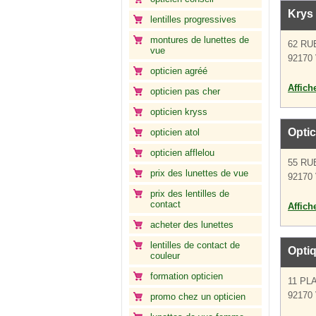
Krys 
lentilles progressives
montures de lunettes de
62 R
vue
92170
opticien agréé
Affich
opticien pas cher
opticien kryss
Optic
opticien atol
opticien afflelou
55 RU
prix des lunettes de vue
92170
prix des lentilles de
contact
Affich
acheter des lunettes
lentilles de contact de
Optiq
couleur
formation opticien
11 PL
92170
promo chez un opticien