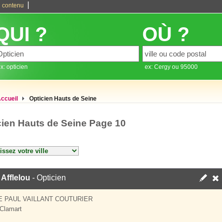
|
 contenu
QUI ?
OÙ ?
x: opticien
ex: Cergy ou 95000
ccueil
Opticien Hauts de Seine
cien Hauts de Seine Page 10
 Afflelou
- Opticien
E PAUL VAILLANT COUTURIER
Clamart