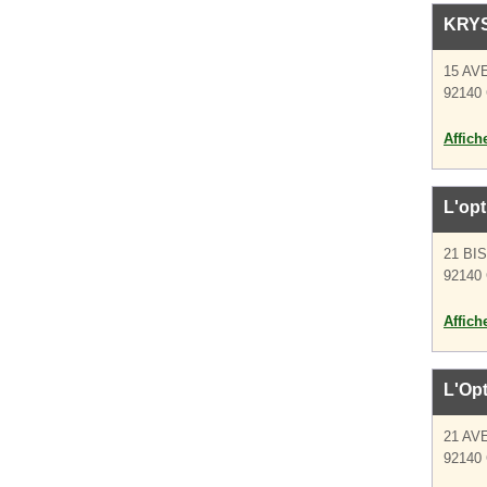
KRYS
15 AV
92140 
Affich
L'opt
21 BI
92140 
Affich
L'Opt
21 AV
92140 