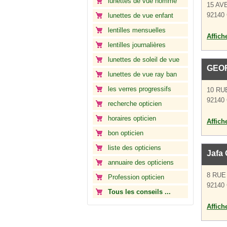
lunettes de vue homme
15 AV
92140 
lunettes de vue enfant
lentilles mensuelles
Affich
lentilles journalières
lunettes de soleil de vue
GEO
lunettes de vue ray ban
les verres progressifs
10 RU
92140 
recherche opticien
horaires opticien
Affich
bon opticien
liste des opticiens
Jafa 
annuaire des opticiens
8 RUE
Profession opticien
92140 
Tous les conseils ...
Affich