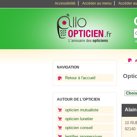
|
|
Accessibilité
Accéder au menu
Accéder au
e
A
NAVIGATION
Opti
Retour à l'accueil
AUTOUR DE L'OPTICIEN
Alain
opticien mutualiste
opticien lunetier
10 RU
opticien conseil
92140 
lentilles progressives