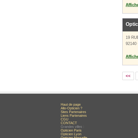
Affich
Opti
19 RU
92140 
Affich
<<
Haut de page
Allo-Opticien ?
Sites Partenaires
Liens Partenaires
CGU
CONTACT
Grandes villes :
Opticien Paris
Opticien Lyon
Opticien Marseille