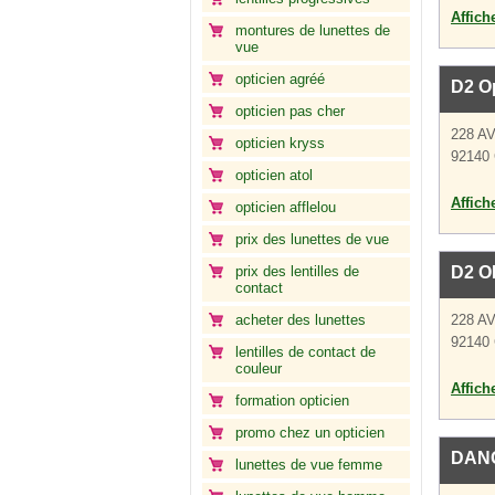
Affich
montures de lunettes de
vue
opticien agréé
D2 O
opticien pas cher
228 A
opticien kryss
92140 
opticien atol
Affich
opticien afflelou
prix des lunettes de vue
prix des lentilles de
D2 O
contact
acheter des lunettes
228 A
92140 
lentilles de contact de
couleur
Affich
formation opticien
promo chez un opticien
DANO
lunettes de vue femme