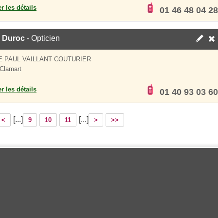
er les détails
01 46 48 04 28
c Duroc
- Opticien
E PAUL VAILLANT COUTURIER
Clamart
er les détails
01 40 93 03 60
[...]
[...]
<
9
10
11
>
>>