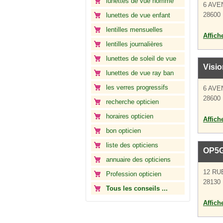
lunettes de vue homme
6 AVE
28600 
lunettes de vue enfant
lentilles mensuelles
Affich
lentilles journalières
lunettes de soleil de vue
Visio
lunettes de vue ray ban
les verres progressifs
6 AVE
28600 
recherche opticien
horaires opticien
Affich
bon opticien
liste des opticiens
OP5
annuaire des opticiens
12 RU
Profession opticien
28130 
Tous les conseils ...
Affich