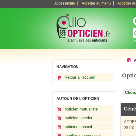
|
|
Accessibilité
Accéder au menu
Accéder au
e
A
NAVIGATION
Optic
Retour à l'accueil
AUTOUR DE L'OPTICIEN
Géné
opticien mutualiste
opticien lunetier
ADRE
opticien conseil
28110 
lentilles progressives