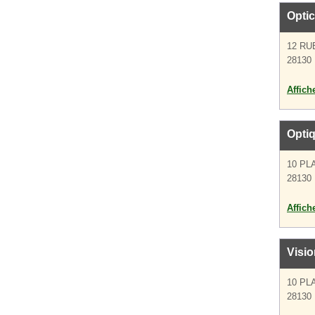
Optic
12 RU
28130 
Affich
Opti
10 PL
28130 
Affich
Visio
10 PL
28130 