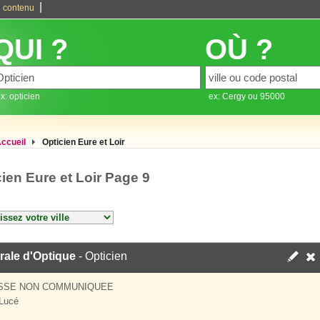
|
 contenu
QUI ?
OÙ ?
x: opticien
ex: Cergy ou 95000
ccueil
Opticien Eure et Loir
ien Eure et Loir Page 9
rale d'Optique
- Opticien
SSE NON COMMUNIQUEE
Lucé