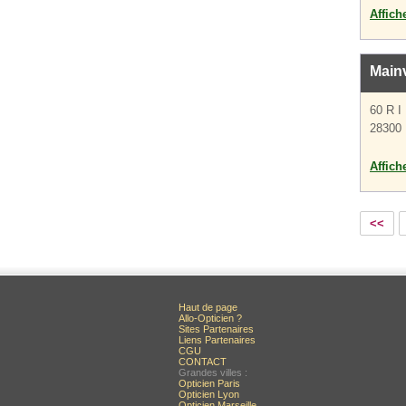
Affich
Mainv
60 R 
28300 
Affich
<<
Haut de page
Allo-Opticien ?
Sites Partenaires
Liens Partenaires
CGU
CONTACT
Grandes villes :
Opticien Paris
Opticien Lyon
Opticien Marseille