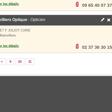
er les détails
09 65 40 07 37
illiers Optique
- Opticien
I ET F JOLIOT CURIE
Mainvilliers
er les détails
02 37 36 30 15
<
9
10
11