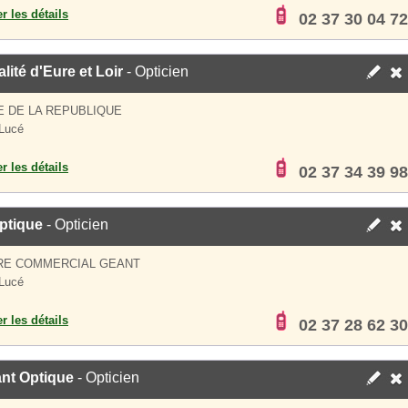
er les détails
02 37 30 04 72
lité d'Eure et Loir
- Opticien
E DE LA REPUBLIQUE
Lucé
er les détails
02 37 34 39 98
ptique
- Opticien
RE COMMERCIAL GEANT
Lucé
er les détails
02 37 28 62 30
ant Optique
- Opticien