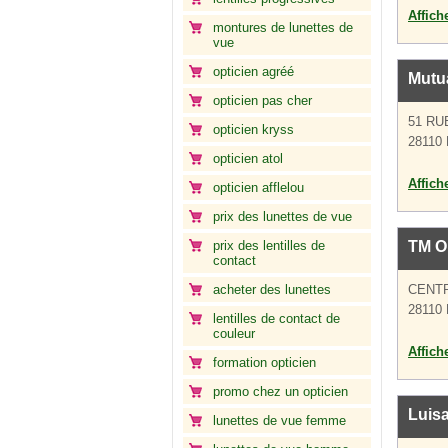
Affich
montures de lunettes de
vue
opticien agréé
Mutua
opticien pas cher
51 RU
opticien kryss
28110 
opticien atol
Affich
opticien afflelou
prix des lunettes de vue
prix des lentilles de
TM O
contact
acheter des lunettes
CENT
28110 
lentilles de contact de
couleur
Affich
formation opticien
promo chez un opticien
Luis
lunettes de vue femme