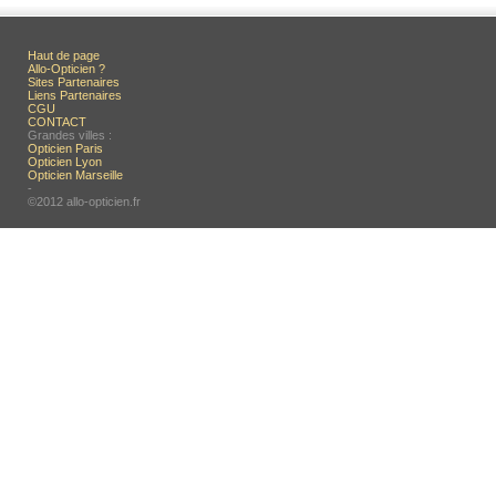
Haut de page
Allo-Opticien ?
Sites Partenaires
Liens Partenaires
CGU
CONTACT
Grandes villes :
Opticien Paris
Opticien Lyon
Opticien Marseille
-
©2012 allo-opticien.fr