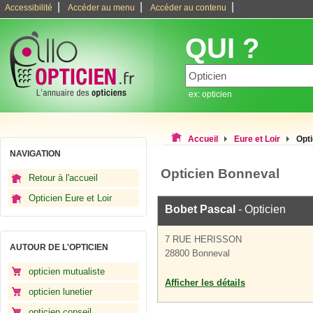
|
|
|
Accessibilité
Accéder au menu
Accéder au contenu
QUI ?
ex: opticien
Accueil
Eure et Loir
Opt
NAVIGATION
Opticien Bonneval
Retour à l'accueil
Opticien Eure et Loir
Bobet Pascal
- Opticien
7 RUE HERISSON
AUTOUR DE L'OPTICIEN
28800 Bonneval
opticien mutualiste
Afficher les détails
opticien lunetier
opticien conseil