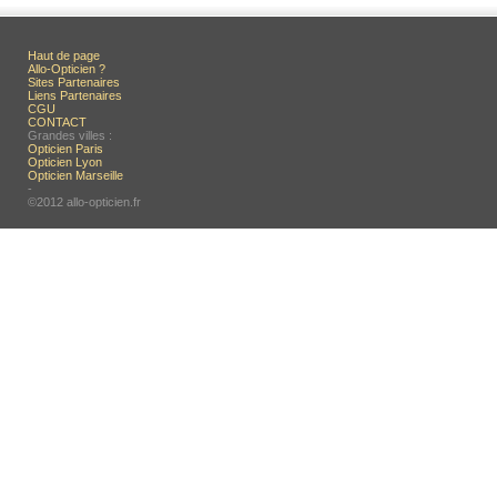
Haut de page
Allo-Opticien ?
Sites Partenaires
Liens Partenaires
CGU
CONTACT
Grandes villes :
Opticien Paris
Opticien Lyon
Opticien Marseille
-
©2012 allo-opticien.fr