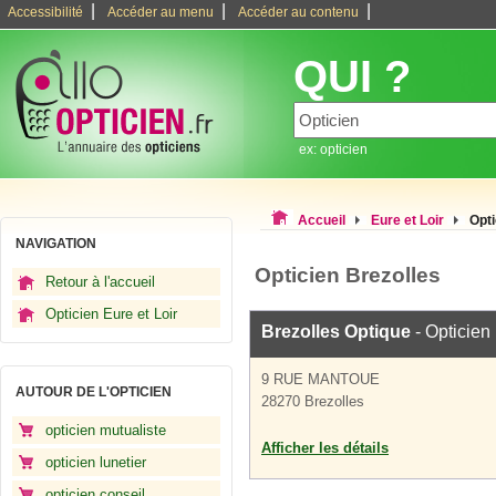
|
|
|
Accessibilité
Accéder au menu
Accéder au contenu
QUI ?
ex: opticien
Accueil
Eure et Loir
Opti
NAVIGATION
Opticien Brezolles
Retour à l'accueil
Opticien Eure et Loir
Brezolles Optique
- Opticien
9 RUE MANTOUE
AUTOUR DE L'OPTICIEN
28270 Brezolles
opticien mutualiste
Afficher les détails
opticien lunetier
opticien conseil