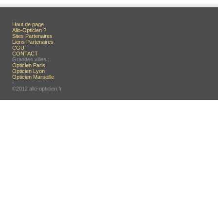
Haut de page
Allo-Opticien ?
Sites Partenaires
Liens Partenaires
CGU
CONTACT
Grandes villes :
Opticien Paris
Opticien Lyon
Opticien Marseille
-
©2012 allo-opticien.fr