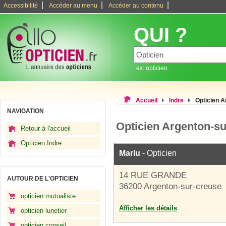
|
|
|
Accessibilité
Accéder au menu
Accéder au contenu
QUI ?
ex: opticien
Accueil
Indre
Opticien A
NAVIGATION
Opticien Argenton-su
Retour à l'accueil
Opticien Indre
Marlu
- Opticien
14 RUE GRANDE
AUTOUR DE L'OPTICIEN
36200 Argenton-sur-creuse
opticien mutualiste
Afficher les détails
opticien lunetier
opticien conseil